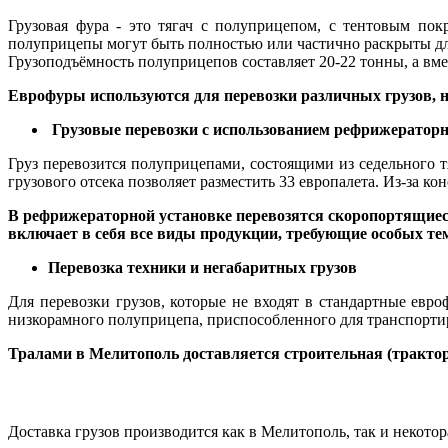
Грузовая фура - это тягач с полуприцепом, с тентовым по
полуприцепы могут быть полностью или частично раскрыты дл
Грузоподъёмность полуприцепов составляет 20-22 тонны, а вме
Еврофуры используются для перевозки различных грузов, 
Грузовые перевозки с использованием рефрижератор
Груз перевозится полуприцепами, состоящими из седельного т
грузового отсека позволяет разместить 33 европалета. Из-за к
В рефрижераторной установке перевозятся скоропортящиес
включает в себя все виды продукции, требующие особых т
Перевозка техники и негабаритных грузов
Для перевозки грузов, которые не входят в стандартные ев
низкорамного полуприцепа, приспособленного для транспорти
Тралами в Мелитополь доставляется строительная (трактора
Доставка грузов производится как в Мелитополь, так и некотор