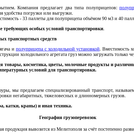
крытием. Компания предлагает два типа полуприцепов:
полуп
я удобства погрузки или выгрузки.
стимость - 33 паллеты для полуприцепа объёмом 90 м3 и 40 пал
не требующих особых условий транспортировки
.
ных транспортных средств
ягача и
полуприцепа с холодильной установкой
. Вместимость х
онструкции холодильного агрегата груз можно загружать только ч
я товары, косметика, цветы, молочные продукты и различ
емпературных условий для транспортировки.
рофуры, мы предлагаем специализированный транспорт, называе
ровки негабаритных, тяжеловесных и длинномерных грузов.
, катки, краны) и иная техника.
География грузоперевозок
ая продукция вывозится из Мелитополя за счёт постепенно разви