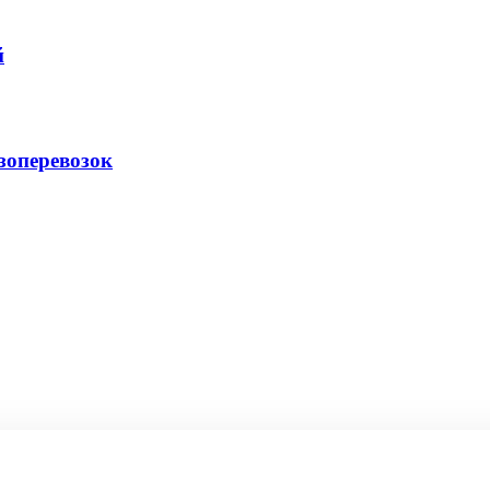
й
зоперевозок