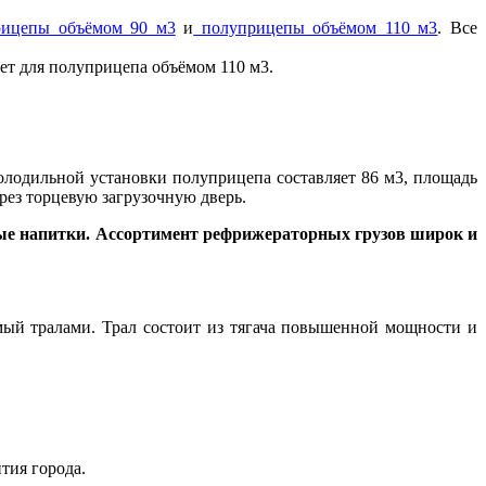
рицепы объёмом 90 м3
и
полуприцепы объёмом 110 м3
. Все
лет для полуприцепа объёмом 110 м3.
олодильной установки полуприцепа составляет 86 м3, площадь
ерез торцевую загрузочную дверь.
ные напитки. Ассортимент рефрижераторных грузов широк и
мый тралами. Трал состоит из тягача повышенной мощности и
тия города.